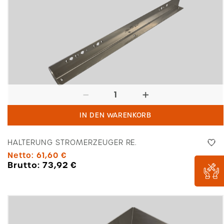
Halterung
Stromerzeuger
IN DEN WARENKORB
re.
Menge
HALTERUNG STROMERZEUGER RE.
Netto:
61,60
€
Brutto:
73,92
€