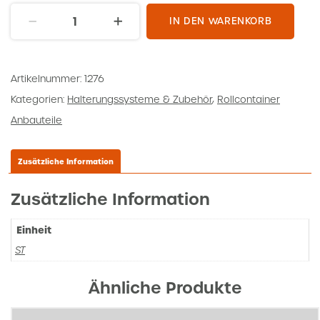
Winkel
IN DEN WARENKORB
40x198
L=400
Menge
Artikelnummer:
1276
Kategorien:
Halterungssysteme & Zubehör
,
Rollcontainer
Anbauteile
Zusätzliche Information
Zusätzliche Information
Einheit
ST
Ähnliche Produkte