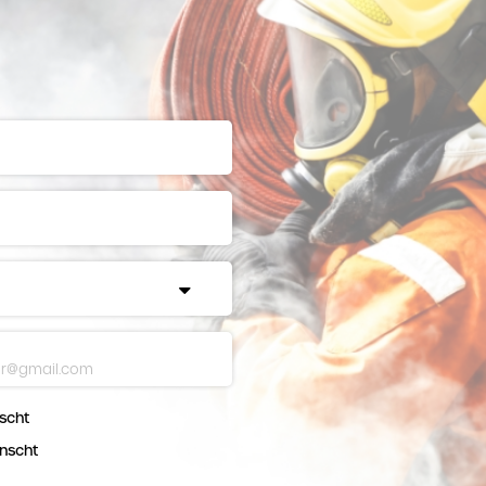
scht
nscht