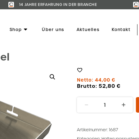
14 JAHRE ERFAHRUNG IN DER BRANCHE
Shop
Über uns
Aktuelles
Kontakt
el
Netto:
44,00
€
Brutto:
52,80
€
Halterung
Kabeltrommel
Menge
Artikelnummer:
1687
Kategorien:
Halterungssystem