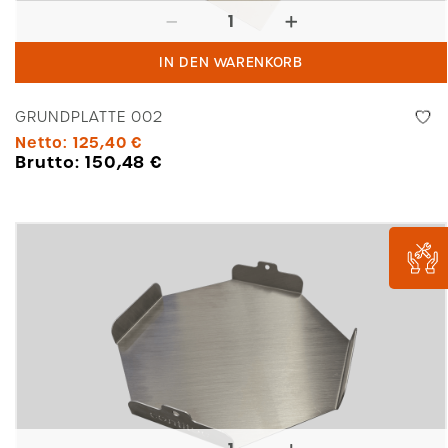
Grundplatte
002
IN DEN WARENKORB
Menge
GRUNDPLATTE 002
Netto:
125,40
€
Brutto:
150,48
€
Halterung