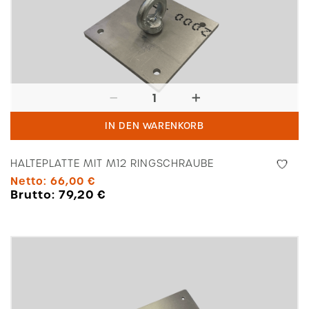
Halteplatte
mit
IN DEN WARENKORB
M12
Ringschraube
HALTEPLATTE MIT M12 RINGSCHRAUBE
Menge
Netto:
66,00
€
Brutto:
79,20
€