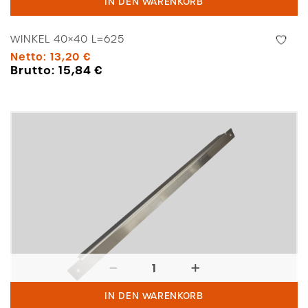
IN DEN WARENKORB
L=625
Menge
WINKEL 40×40 L=625
Netto:
13,20
€
Brutto:
15,84
€
Winkel
40x40
IN DEN WARENKORB
L=720