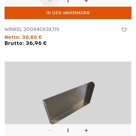
200x40x3x719
IN DEN WARENKORB
Menge
WINKEL 200X40X3X719
Netto:
30,80
€
Brutto:
36,96
€
Winkel