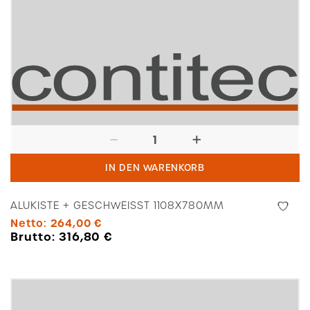
Alukiste
+
IN DEN WARENKORB
geschweißt
1108x780mm
ALUKISTE + GESCHWEISST 1108X780MM
Menge
Netto:
264,00
€
Brutto:
316,80
€