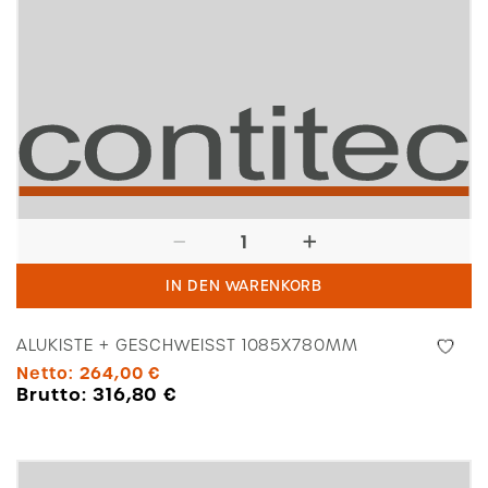
Alukiste
+
IN DEN WARENKORB
geschweißt
1085x780mm
ALUKISTE + GESCHWEISST 1085X780MM
Menge
Netto:
264,00
€
Brutto:
316,80
€