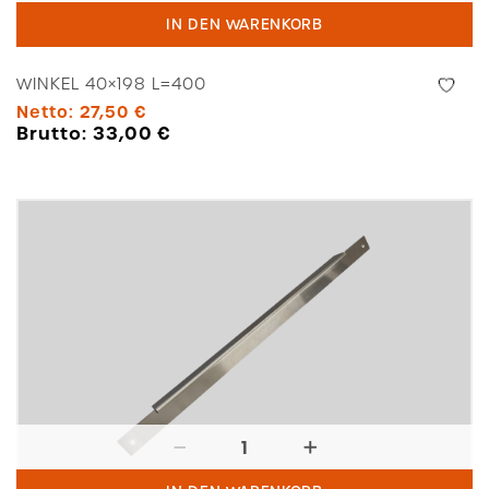
40x198
IN DEN WARENKORB
L=400
Menge
WINKEL 40×198 L=400
Netto:
27,50
€
Brutto:
33,00
€
Winkel
40x40