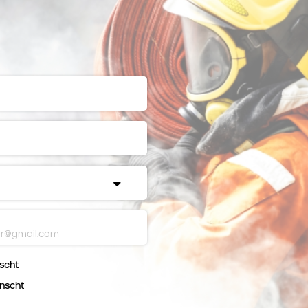
scht
nscht