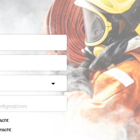
scht
nscht