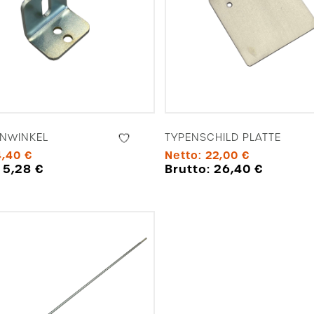
NWINKEL
TYPENSCHILD PLATTE
4,40
€
Netto:
22,00
€
:
5,28
€
Brutto:
26,40
€