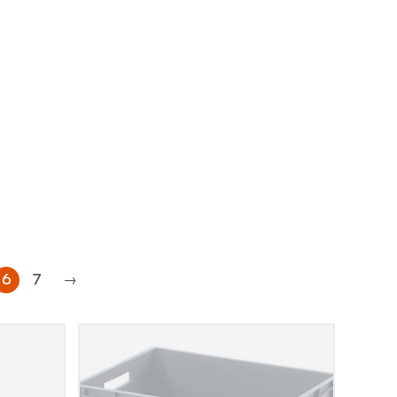
6
7
→