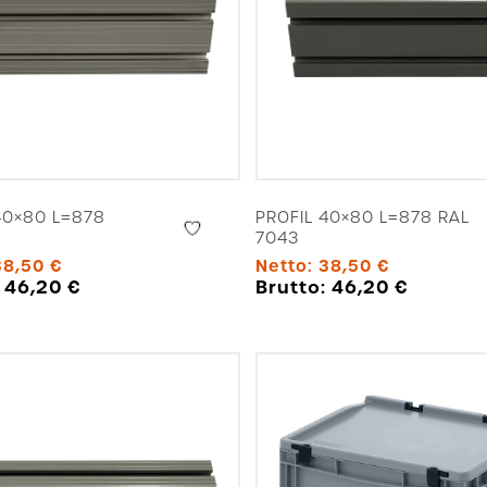
40×80 L=878
PROFIL 40×80 L=878 RAL
7043
38,50
€
Netto:
38,50
€
:
46,20
€
Brutto:
46,20
€