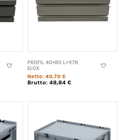
PROFIL 40×80 L=978
ELOX
Netto:
40,70
€
Brutto:
48,84
€