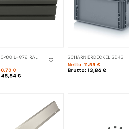
40×80 L=978 RAL
SCHARNIERDECKEL SD43
Netto:
11,55
€
Brutto:
13,86
€
40,70
€
:
48,84
€