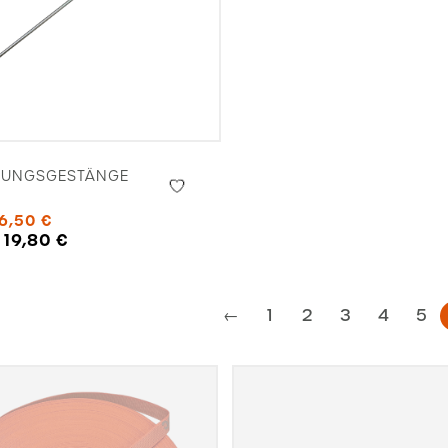
DUNGSGESTÄNGE
16,50
€
:
19,80
€
←
1
2
3
4
5