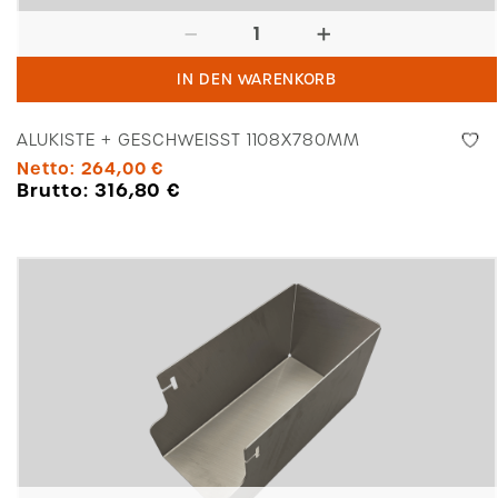
Alukiste
+
IN DEN WARENKORB
geschweißt
1108x780mm
ALUKISTE + GESCHWEISST 1108X780MM
Menge
Netto:
264,00
€
Brutto:
316,80
€