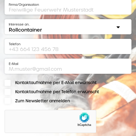
Firma/Organisation
Interesse an…
Telefon
E-Mail
Kontaktaufnahme per E-Mail erwünscht
Kontaktaufnahme per Telefon erwünscht
Zum Newsletter anmelden
hCaptcha