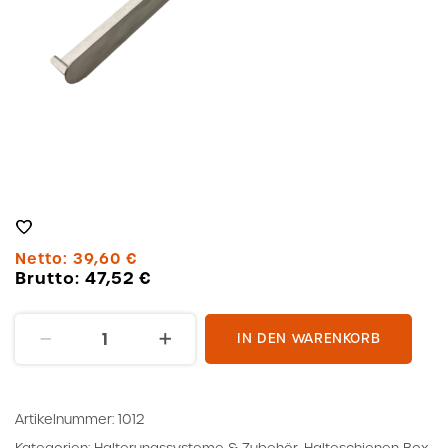
Netto:
39,60
€
Brutto:
47,52
€
Halterung
IN DEN WARENKORB
Box
800
Menge
Artikelnummer:
1012