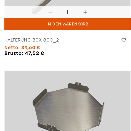
Halterung
Box
IN DEN WARENKORB
800_2
Menge
HALTERUNG BOX 800_2
Netto:
39,60
€
Brutto:
47,52
€