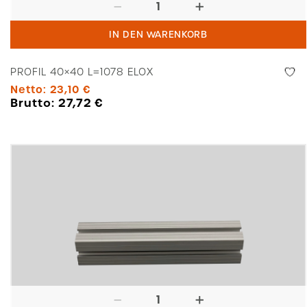
Profil
40x40
IN DEN WARENKORB
L=1078
Elox
PROFIL 40×40 L=1078 ELOX
Menge
Netto:
23,10
€
Brutto:
27,72
€
Profil