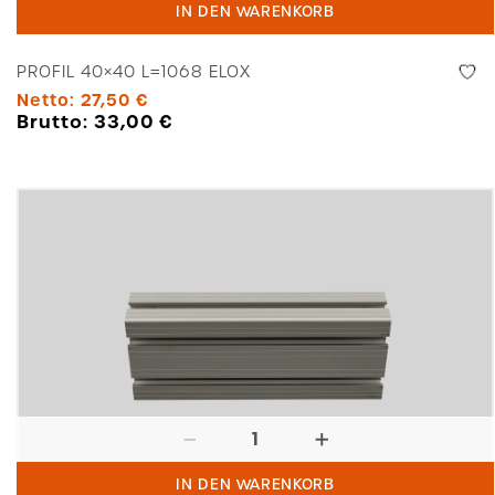
IN DEN WARENKORB
L=1068
Elox
PROFIL 40×40 L=1068 ELOX
Menge
Netto:
27,50
€
Brutto:
33,00
€
Profil
40x80
IN DEN WARENKORB