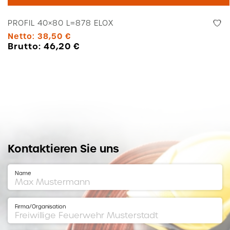
L=878
Elox
PROFIL 40×80 L=878 ELOX
Menge
Netto:
38,50
€
Brutto:
46,20
€
Kontaktieren Sie uns
Name
Firma/Organisation