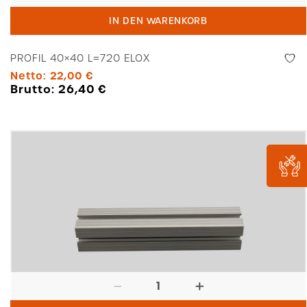
40x40
IN DEN WARENKORB
L=720
Elox
PROFIL 40×40 L=720 ELOX
Menge
Netto:
22,00
€
Brutto:
26,40
€
Profil
40x40