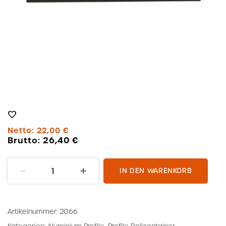
Netto:
22,00
€
Brutto:
26,40
€
Profil
IN DEN WARENKORB
40x40
L=978
RAL
Artikelnummer:
2066
7043