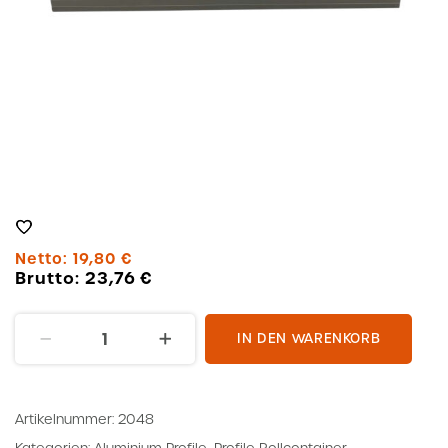
Netto:
19,80
€
Brutto:
23,76
€
Profil
IN DEN WARENKORB
40x40
L=878
Elox
Artikelnummer:
2048
Menge