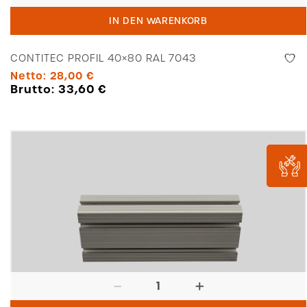
Profil
IN DEN WARENKORB
40x80
RAL
CONTITEC PROFIL 40×80 RAL 7043
7043
Netto:
28,00
€
Menge
Brutto:
33,60
€
Profil
40x80