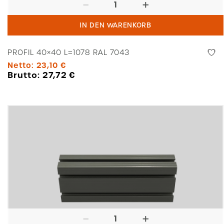
Profil
40x40
IN DEN WARENKORB
L=1078
RAL
PROFIL 40×40 L=1078 RAL 7043
7043
Netto:
23,10
€
Menge
Brutto:
27,72
€
Contitec