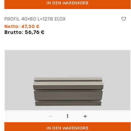
IN DEN WARENKORB
L=1278
Elox
PROFIL 40×80 L=1278 ELOX
Menge
Netto:
47,30
€
Brutto:
56,76
€
Contitec
Profil
IN DEN WARENKORB