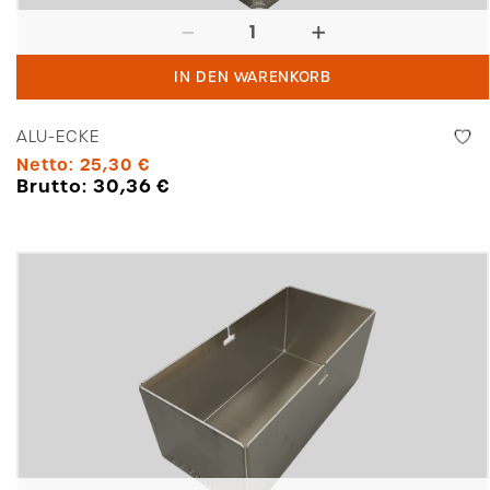
Alu-
Ecke
IN DEN WARENKORB
Menge
ALU-ECKE
Netto:
25,30
€
Brutto:
30,36
€