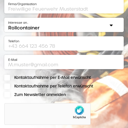
Firma/Organisation
Interesse an…
Telefon
E-Mail
Kontaktaufnahme per E-Mail erwünscht
Kontaktaufnahme per Telefon erwünscht
Zum Newsletter anmelden
hCaptcha