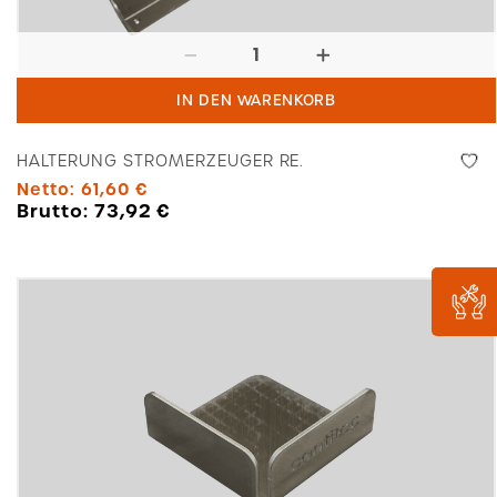
Halterung
Stromerzeuger
IN DEN WARENKORB
re.
Menge
HALTERUNG STROMERZEUGER RE.
Netto:
61,60
€
Brutto:
73,92
€