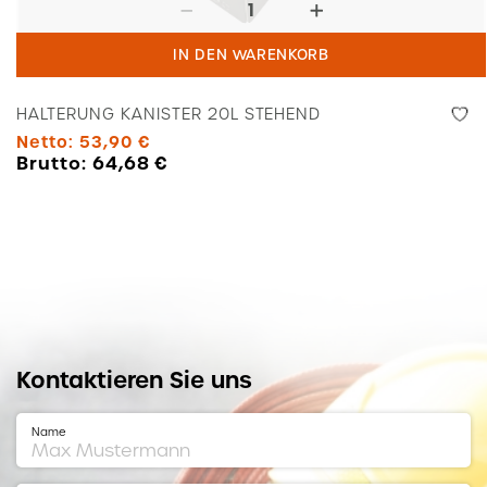
Halterung
Kanister
IN DEN WARENKORB
20l
stehend
HALTERUNG KANISTER 20L STEHEND
Menge
Netto:
53,90
€
Brutto:
64,68
€
Kontaktieren Sie uns
Name