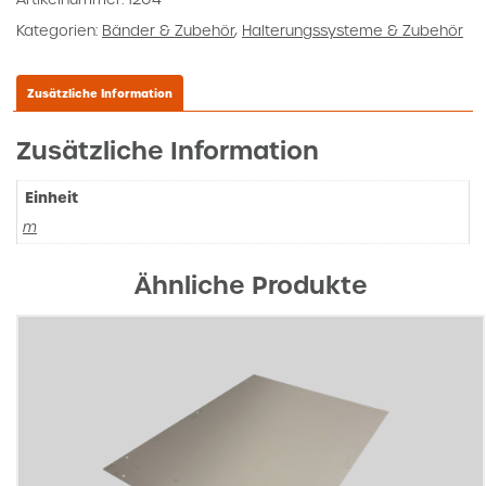
Contitec
Kategorien:
Bänder & Zubehör
,
Halterungssysteme & Zubehör
Menge
Zusätzliche Information
Zusätzliche Information
Einheit
m
Ähnliche Produkte