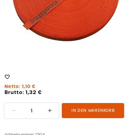
Netto:
1,10
€
Brutto:
1,32
€
PES
IN DEN WARENKORB
Gurt
25x1,5
Orange
Artikelnummer:
1204