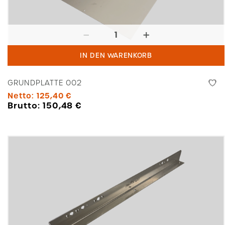
Grundplatte
002
IN DEN WARENKORB
Menge
GRUNDPLATTE 002
Netto:
125,40
€
Brutto:
150,48
€