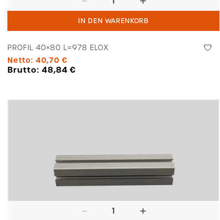
40x80
IN DEN WARENKORB
L=978
Elox
PROFIL 40×80 L=978 ELOX
Menge
Netto:
40,70
€
Brutto:
48,84
€
Contitec