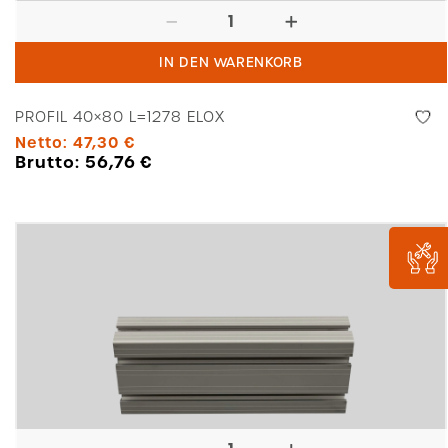
Profil
40x80
IN DEN WARENKORB
L=1278
Elox
PROFIL 40×80 L=1278 ELOX
Menge
Netto:
47,30
€
Brutto:
56,76
€
Profil