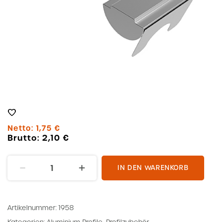
Netto:
1,75
€
Brutto:
2,10
€
Nutenstein
IN DEN WARENKORB
M6,
einschwenkbar
Menge
Artikelnummer:
1958