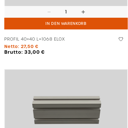
Profil
40x40
IN DEN WARENKORB
L=1068
Elox
PROFIL 40×40 L=1068 ELOX
Menge
Netto:
27,50
€
Brutto:
33,00
€