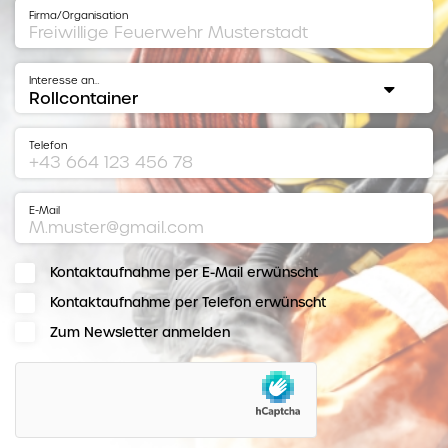
Firma/Organisation
Interesse an…
Telefon
E-Mail
Kontaktaufnahme per E-Mail erwünscht
Kontaktaufnahme per Telefon erwünscht
Zum Newsletter anmelden
hCaptcha