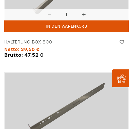
Halterung
Box
IN DEN WARENKORB
800
Menge
HALTERUNG BOX 800
Netto:
39,60
€
Brutto:
47,52
€