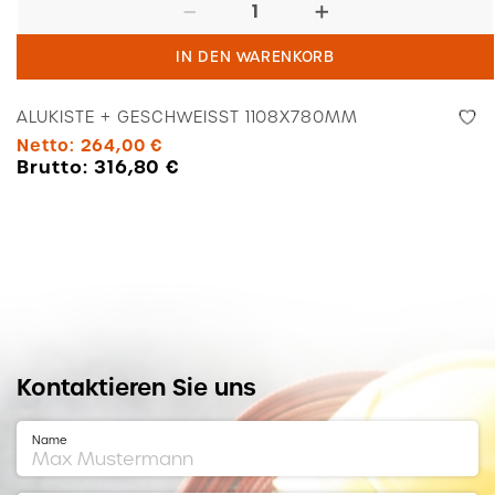
Alukiste
+
IN DEN WARENKORB
geschweißt
1108x780mm
ALUKISTE + GESCHWEISST 1108X780MM
Menge
Netto:
264,00
€
Brutto:
316,80
€
Kontaktieren Sie uns
Name