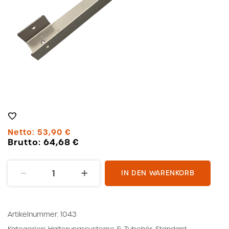
Netto:
53,90
€
Brutto:
64,68
€
Halterung
IN DEN WARENKORB
TS
li.
Menge
Artikelnummer:
1043