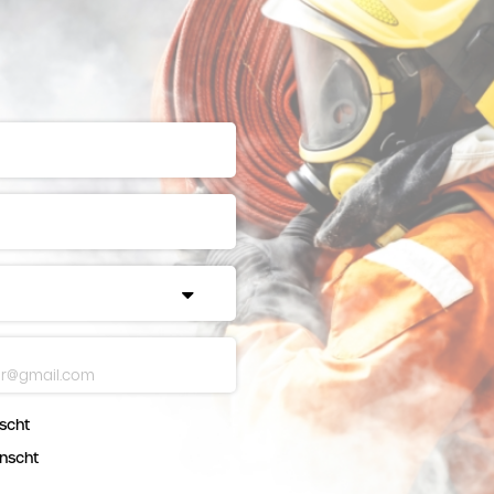
scht
nscht