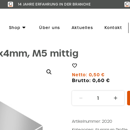
14 JAHRE ERFAHRUNG IN DER BRANCHE
Shop
Über uns
Aktuelles
Kontakt
x4mm, M5 mittig
Netto:
0,50
€
Brutto:
0,60
€
Gewindeplatte,
20x20x4mm,
M5
mittig
Artikelnummer:
2020
Menge
Kategorien:
Aluminium Profile
,