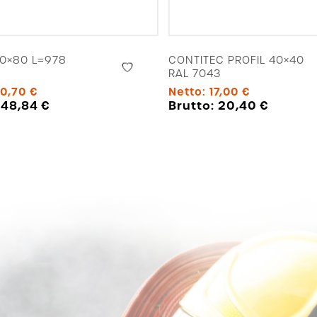
40×80 L=978
CONTITEC PROFIL 40×40
RAL 7043
0,70
€
Netto:
17,00
€
:
48,84
€
Brutto:
20,40
€