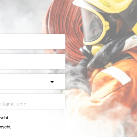
scht
nscht