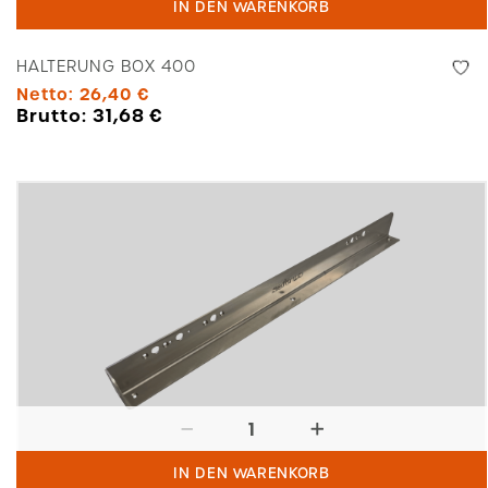
IN DEN WARENKORB
400
Menge
HALTERUNG BOX 400
Netto:
26,40
€
Brutto:
31,68
€
Halterung
Stromerzeuger
IN DEN WARENKORB
re.