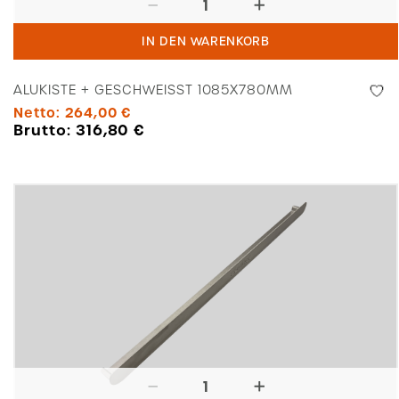
+
IN DEN WARENKORB
geschweißt
1085x780mm
ALUKISTE + GESCHWEISST 1085X780MM
Menge
Netto:
264,00
€
Brutto:
316,80
€
Halterung