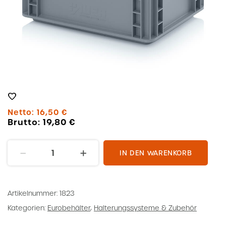
Netto:
16,50
€
Brutto:
19,80
€
Eurobehälter
IN DEN WARENKORB
geschlossen
EG32-
17
Artikelnummer:
1823
HG
Kategorien:
Eurobehälter
,
Halterungssysteme & Zubehör
Menge