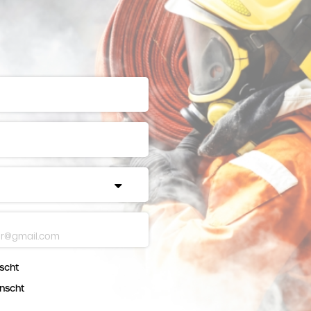
scht
nscht