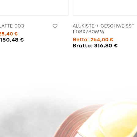
ATTE 003
ALUKISTE + GESCHWEISST 1
108X780MM
25,40
€
:
150,48
€
Netto:
264,00
€
Brutto:
316,80
€